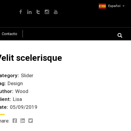
Español
▼
Contacto
elit scelerisque
ategory:
Slider
ag:
Design
uthor:
Wood
lient:
Lisa
ate:
05/09/2019
hare: