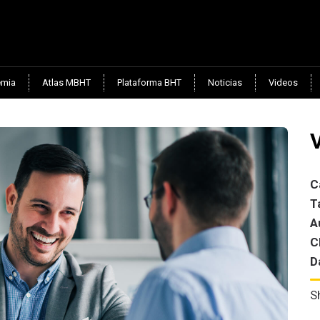
mia
Atlas MBHT
Plataforma BHT
Noticias
Videos
V
C
T
A
C
D
S