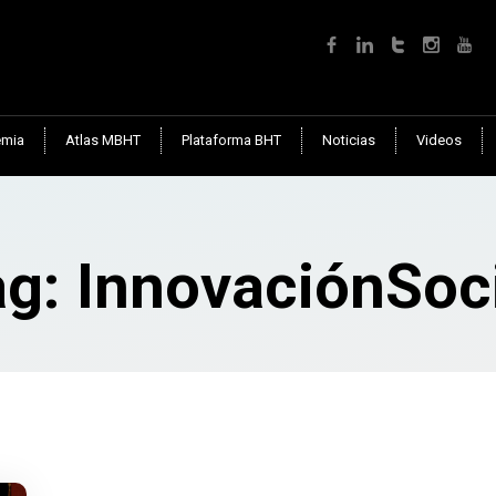
mia
Atlas MBHT
Plataforma BHT
Noticias
Videos
g: InnovaciónSoc