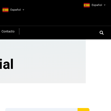
Español
▼
Español
▼
Contacto
ial