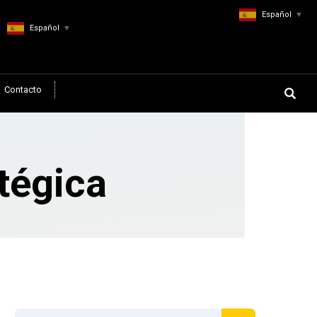
Español
▼
Español
▼
Contacto
atégica