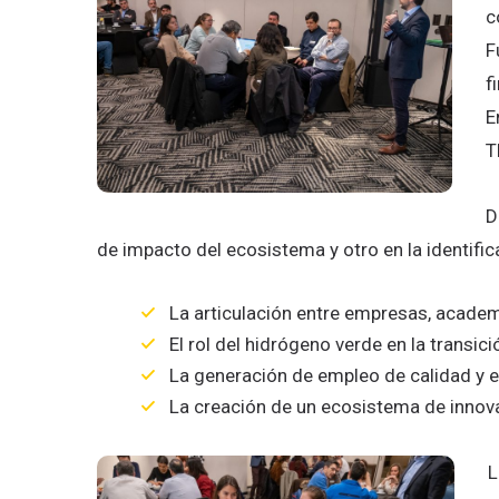
c
F
f
E
T
D
de impacto del ecosistema y otro en la identif
La articulación entre empresas, acade
El rol del hidrógeno verde en la transic
La generación de empleo de calidad y e
La creación de un ecosistema de innova
L