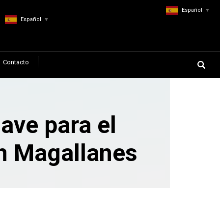
Español
▼
Español
▼
Contacto
lave para el
en Magallanes