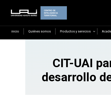
inicio
Quiénes somos
Productos y servicios
Acade
CIT-UAI par
desarrollo d