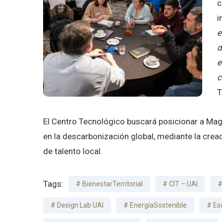
c
i
e
d
e
c
T
El Centro Tecnológico buscará posicionar a Mag
en la descarbonización global, mediante la crea
de talento local.
Tags:
BienestarTerritorial
CIT – UAI
Design Lab UAI
EnergíaSostenible
Es