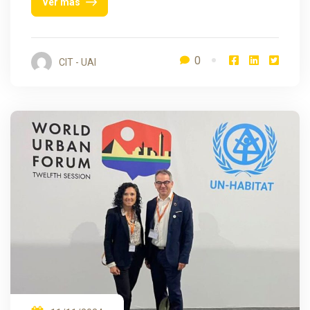
Ver más
0
CIT - UAI