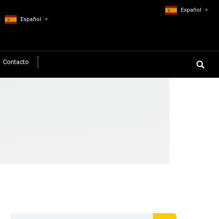
Español
▼
Español
▼
Contacto
c