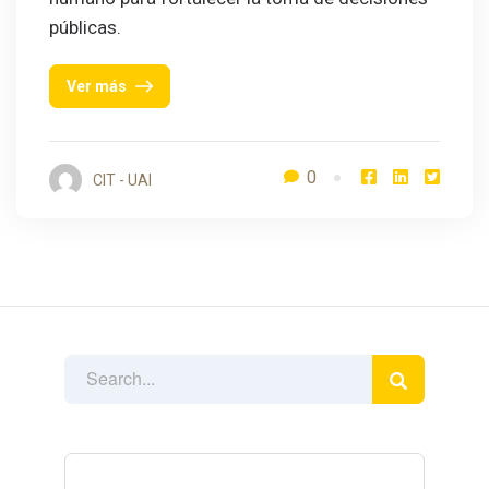
públicas.
Ver más
0
CIT - UAI