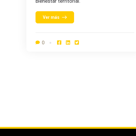
bienestar territorial.
Ver más
0