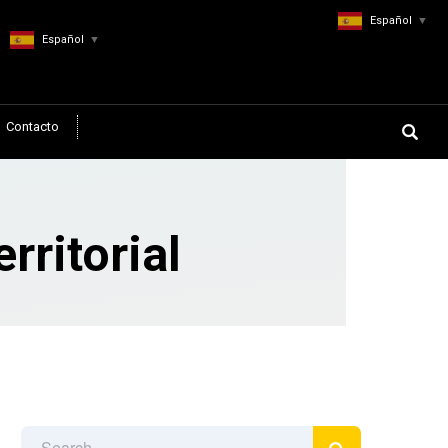
Español
▼
Español
▼
Contacto
rritorial