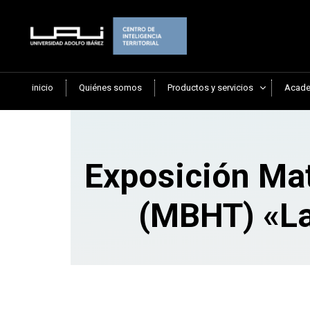
inicio
Quiénes somos
Productos y servicios
Acade
Exposición Mat
(MBHT) «La 