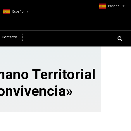
Español
▼
Español
▼
Contacto
ano Territorial
convivencia»