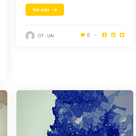
Ver más
0
CIT - UAI